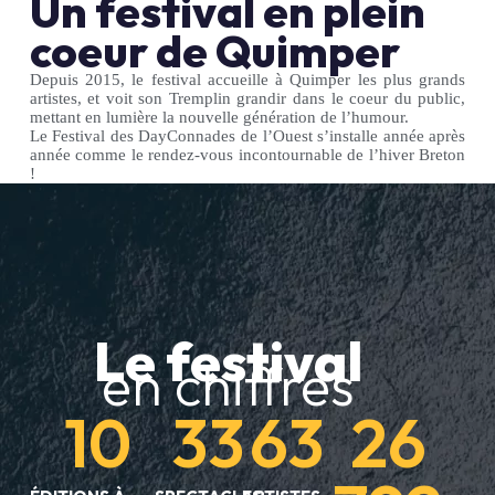
Un festival en plein
coeur de Quimper
Depuis 2015, le festival accueille à Quimper les plus grands
artistes, et voit son Tremplin grandir dans le coeur du public,
mettant en lumière la nouvelle génération de l’humour.
Le Festival des DayConnades de l’Ouest s’installe année après
année comme le rendez-vous incontournable de l’hiver Breton
!
Le festival
en chiffres
10
33
63
26