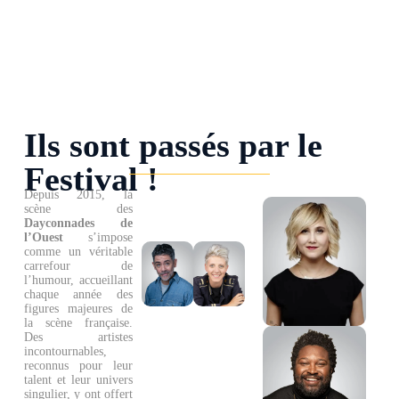
Ils sont passés par le
Festival !
Depuis 2015, la
scène des
Dayconnades de
l’Ouest
s’impose
comme un véritable
carrefour de
l’humour, accueillant
chaque année des
figures majeures de
la scène française.
Des artistes
incontournables,
reconnus pour leur
talent et leur univers
singulier, y ont offert