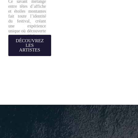
Ce savant mélange
entre têtes d’affiche
et étoiles montantes
fait toute l’identité
du festival, créant
une expérience
unique où découverte
et notoriété se
DÉCOUVREZ
rencontrent.
LES
ARTISTES