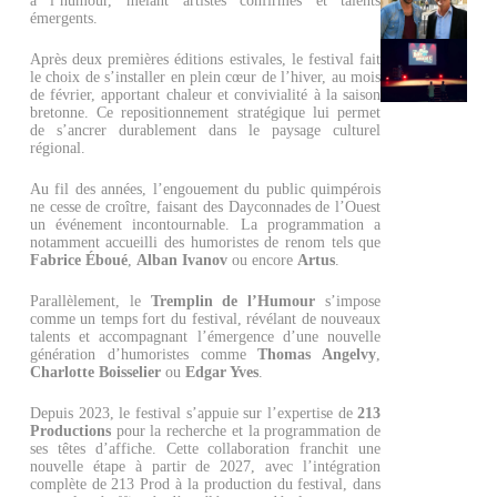
à l’humour, mêlant artistes confirmés et talents
émergents.
Après deux premières éditions estivales, le festival fait
le choix de s’installer en plein cœur de l’hiver, au mois
de février, apportant chaleur et convivialité à la saison
bretonne. Ce repositionnement stratégique lui permet
de s’ancrer durablement dans le paysage culturel
régional.
Au fil des années, l’engouement du public quimpérois
ne cesse de croître, faisant des Dayconnades de l’Ouest
un événement incontournable. La programmation a
notamment accueilli des humoristes de renom tels que
Fabrice Éboué
,
Alban Ivanov
ou encore
Artus
.
Parallèlement, le
Tremplin de l’Humour
s’impose
comme un temps fort du festival, révélant de nouveaux
talents et accompagnant l’émergence d’une nouvelle
génération d’humoristes comme
Thomas Angelvy
,
Charlotte Boisselier
ou
Edgar Yve
s
.
Depuis 2023, le festival s’appuie sur l’expertise de
213
Productions
pour la recherche et la programmation de
ses têtes d’affiche. Cette collaboration franchit une
nouvelle étape à partir de 2027, avec l’intégration
complète de 213 Prod à la production du festival, dans