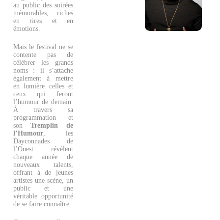
au public des soirées
mémorables, riches
en rires et en
émotions.
Mais le festival ne se
contente pas de
célébrer les grands
noms : il s’attache
également à mettre
en lumière celles et
ceux qui feront
l’humour de demain.
À travers sa
programmation et
son
Tremplin de
l’Humour
, les
Dayconnades de
l’Ouest révèlent
chaque année de
nouveaux talents,
offrant à de jeunes
artistes une scène, un
public et une
véritable opportunité
de se faire connaître.