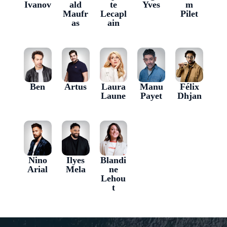
Ivanov
ald
te
Yves
m
Maufr
Lecapl
Pilet
as
ain
Ben
Artus
Laura
Manu
Félix
Laune
Payet
Dhjan
Nino
Ilyes
Blandi
Arial
Mela
ne
Lehou
t