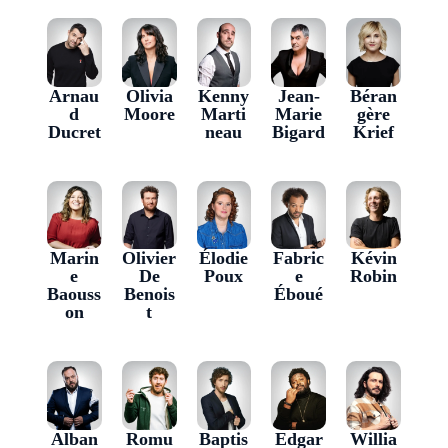
Arnau
Olivia
Kenny
Jean-
Béran
d
Moore
Marti
Marie
gère
Ducret
neau
Bigard
Krief
Marin
Olivier
Élodie
Fabric
Kévin
e
De
Poux
e
Robin
Baouss
Benois
Éboué
on
t
Alban
Romu
Baptis
Edgar
Willia