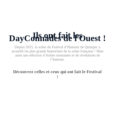
Ils ont fait les
DayConnades de l'Ouest !
Depuis 2015, la scène du Festival d’Humour de Quimper a
accueilli les plus grands humoristes de la scène française ! Mais
aussi une sélection d’étoiles montantes et de révélations de
l’humour.
Découvrez celles et ceux qui ont fait le Festival
!