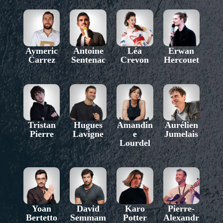
Aymeric
Antoine
Léa
Erwan
Carrez
Sentenac
Crevon
Hercouet
Tristan
Hugues
Amandin
Aurélien
Pierre
Lavigne
e
Jumelais
Lourdel
Yoan
David
Karo
Pierre-
Bertetto
Semmam
Potter
Alexandr