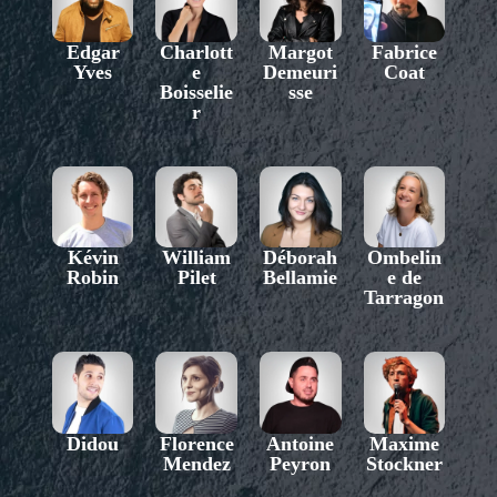
Edgar
Charlott
Margot
Fabrice
Yves
e
Demeuri
Coat
Boisselie
sse
r
Kévin
William
Déborah
Ombelin
Robin
Pilet
Bellamie
e de
Tarragon
Didou
Florence
Antoine
Maxime
Mendez
Peyron
Stockner