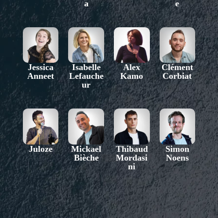
a
e
Jessica
Isabelle
Alex
Clément
Anneet
Lefauche
Kamo
Corbiat
ur
Juloze
Mickael
Thibaud
Simon
Bièche
Mordasi
Noens
ni